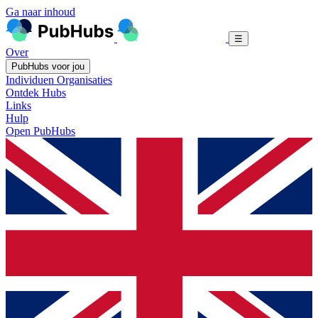
Ga naar inhoud
☰
Over
PubHubs voor jou
Individuen
Organisaties
Ontdek Hubs
Links
Hulp
Open PubHubs