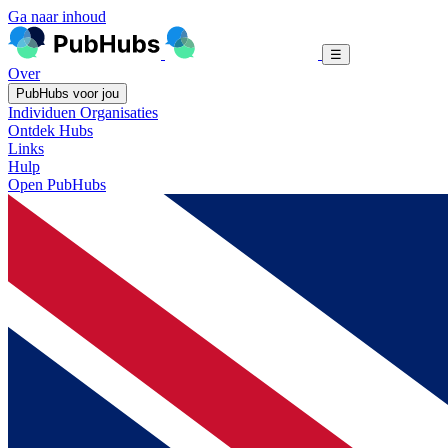
Ga naar inhoud
☰
Over
PubHubs voor jou
Individuen
Organisaties
Ontdek Hubs
Links
Hulp
Open PubHubs